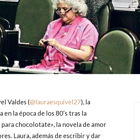
el Valdes (
@
lauraesquivel27
)
, la
a en la época de los 80’s tras la
para chocolotate», la novela de amor
ores. Laura, además de escribir y dar