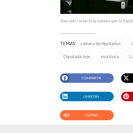
Han sido varias la ocasiones que la legis
TEMAS:
cámara de diputados
Diputada teje
escritora
L
COMPARTIR
LINKEDIN
link
COPIAR