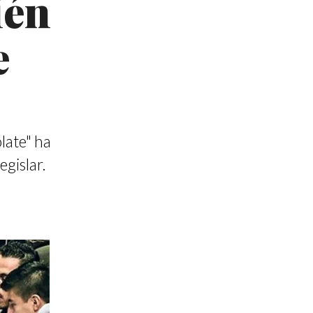
ién
e
late" ha
gislar.