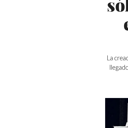
só
La crea
llegad