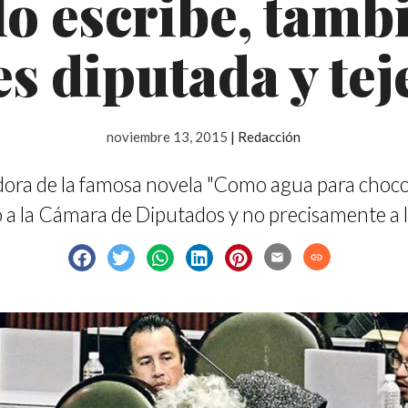
lo escribe, tamb
es diputada y tej
noviembre 13, 2015
|
Redacción
dora de la famosa novela "Como agua para choco
o a la Cámara de Diputados y no precisamente a le
email
link