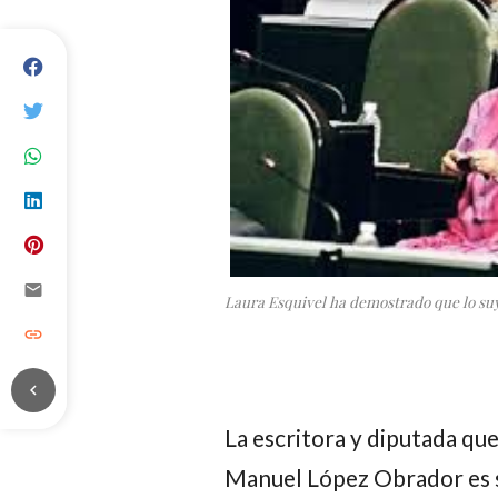
email
Laura Esquivel ha demostrado que lo su
link
chevron_left
La escritora y diputada qu
Manuel López Obrador
es 