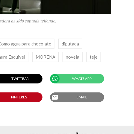
ladora ha sido captada tejiendo.
Como agua para chocolate
diputada
aura Esquivel
MORENA
novela
teje
TWITTEAR
WHATS APP
email
PINTEREST
EMAIL