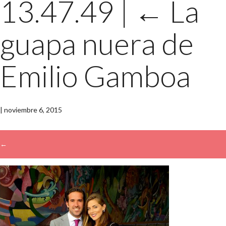
13.47.49
|
←
La
guapa nuera de
Emilio Gamboa
|
noviembre 6, 2015
←
→