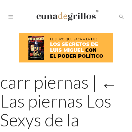
®
menu
search
carr piernas
|
←
Las piernas Los
Sexys de la