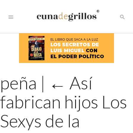
®
menu
search
peña
|
←
Así
fabrican hijos Los
Sexys de la