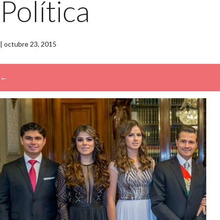
Política
|
octubre 23, 2015
←
→