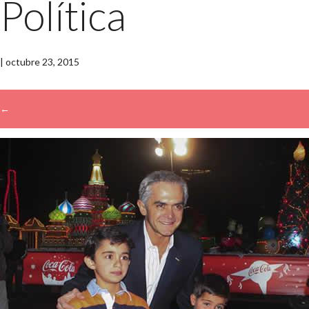
Política
|
octubre 23, 2015
←
→