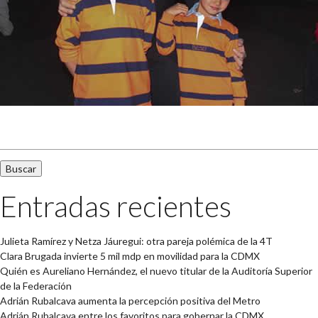
Buscar:
Entradas recientes
Julieta Ramírez y Netza Jáuregui: otra pareja polémica de la 4T
Clara Brugada invierte 5 mil mdp en movilidad para la CDMX
Quién es Aureliano Hernández, el nuevo titular de la Auditoría Superior
de la Federación
Adrián Rubalcava aumenta la percepción positiva del Metro
Adrián Rubalcava entre los favoritos para gobernar la CDMX