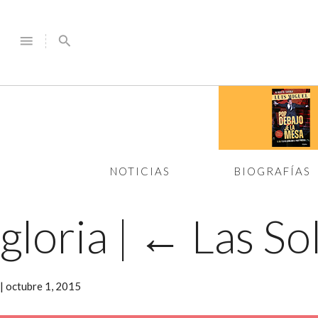
menu
search
NOTICIAS
BIOGRAFÍAS
gloria
|
←
Las Sol
|
octubre 1, 2015