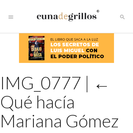
®
menu
search
IMG_0777
|
←
Qué hacía
Mariana Gómez