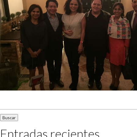
Buscar:
Entradas recientes