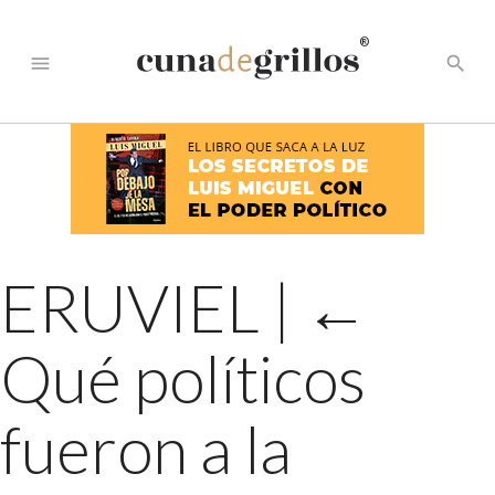
®
menu
search
ERUVIEL
|
←
Qué políticos
fueron a la