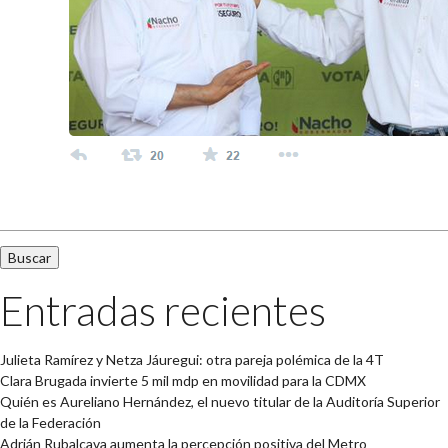
Buscar:
Entradas recientes
Julieta Ramírez y Netza Jáuregui: otra pareja polémica de la 4T
Clara Brugada invierte 5 mil mdp en movilidad para la CDMX
Quién es Aureliano Hernández, el nuevo titular de la Auditoría Superior
de la Federación
Adrián Rubalcava aumenta la percepción positiva del Metro