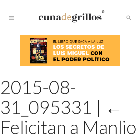
®
menu
search
2015-08-
31_095331
|
←
Felicitan a Manlio