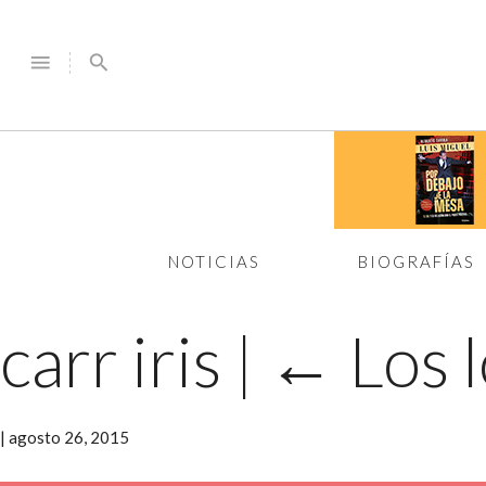
menu
search
NOTICIAS
BIOGRAFÍAS
carr iris
|
←
Los 
|
agosto 26, 2015