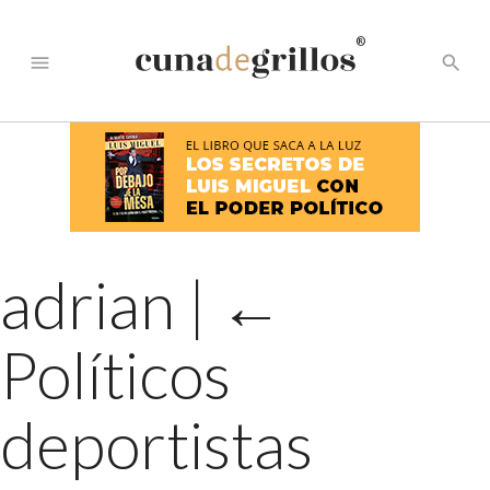
®
menu
search
adrian
|
←
Políticos
deportistas