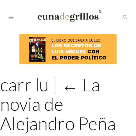
®
menu
search
carr lu
|
←
La
novia de
Alejandro Peña