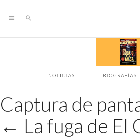
menu
search
NOTICIAS
BIOGRAFÍAS
Captura de panta
←
La fuga de E