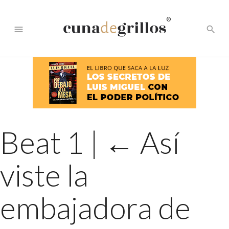
®
menu
search
Beat 1
|
←
Así
viste la
embajadora de