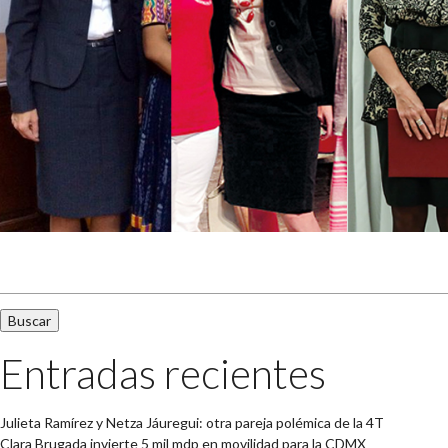
Buscar:
Entradas recientes
Julieta Ramírez y Netza Jáuregui: otra pareja polémica de la 4T
Clara Brugada invierte 5 mil mdp en movilidad para la CDMX