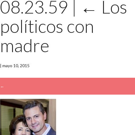
08.23.59
|
←
Los
políticos con
madre
|
mayo 10, 2015
←
→