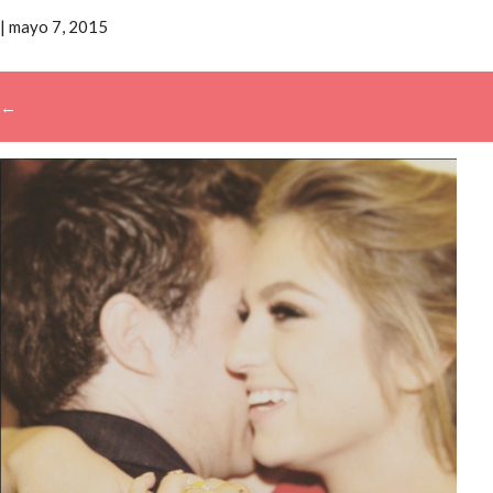
|
mayo 7, 2015
←
→