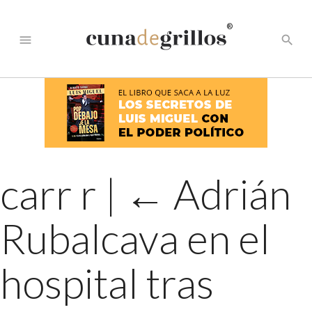
®
menu
search
carr r
|
←
Adrián
Rubalcava en el
hospital tras