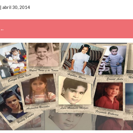
|
abril 30, 2014
←
→