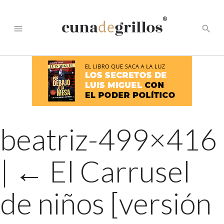
®
menu
search
beatriz-499×416
|
←
El Carrusel
de niños [versión