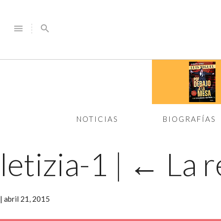
menu
search
NOTICIAS
BIOGRAFÍAS
letizia-1
|
←
La r
|
abril 21, 2015