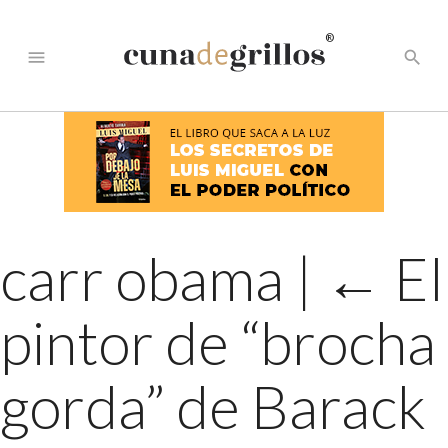
®
menu
search
carr obama
|
←
El
pintor de “brocha
gorda” de Barack