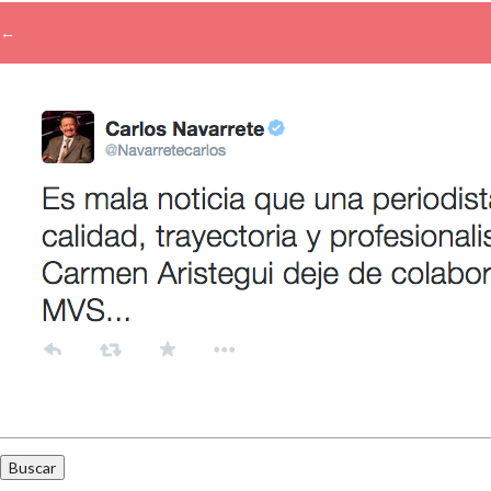
←
→
Buscar: