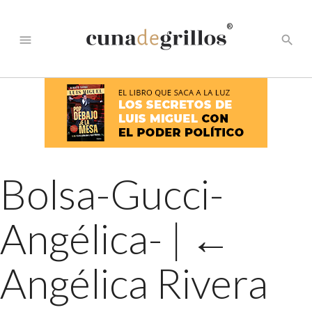
®
menu
search
Bolsa-Gucci-
Angélica-
|
←
Angélica Rivera