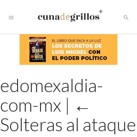
®
menu
search
edomexaldia-
com-mx
|
←
Solteras al ataque