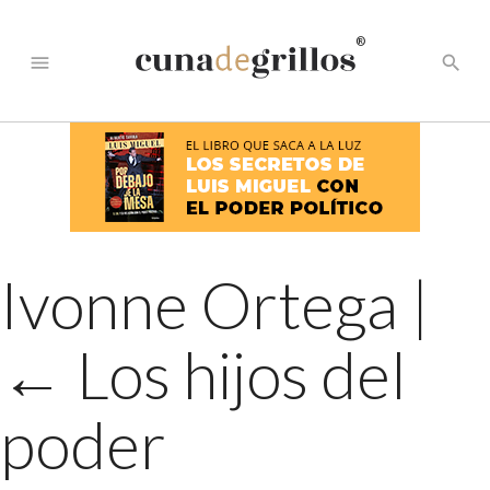
®
menu
search
Ivonne Ortega
|
←
Los hijos del
poder