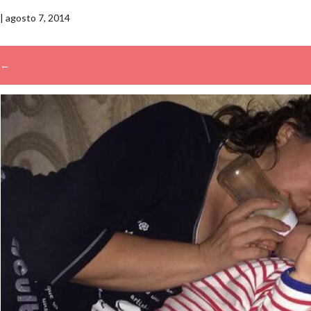
|
agosto 7, 2014
←
→