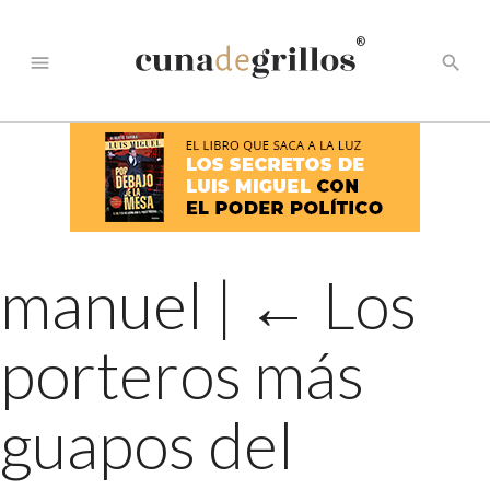
®
menu
search
manuel
|
←
Los
porteros más
guapos del