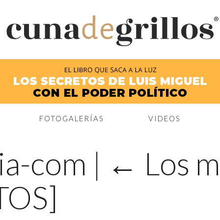
®
FOTOGALERÍAS
VIDEOS
dia-com
|
←
Los m
TOS]