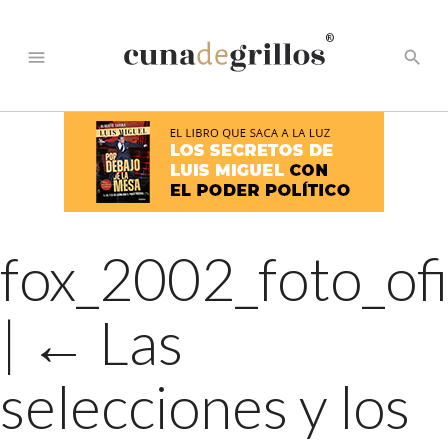
®
menu
search
fox_2002_foto_ofi
|
←
Las
selecciones y los