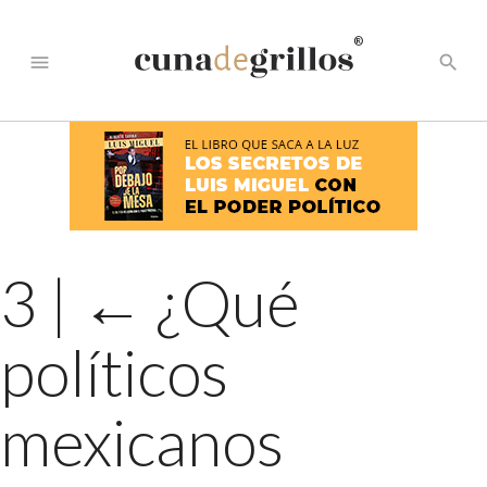
®
menu
search
3
|
←
¿Qué
políticos
mexicanos