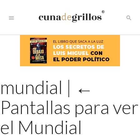
®
menu
search
mundial
|
←
Pantallas para ver
el Mundial