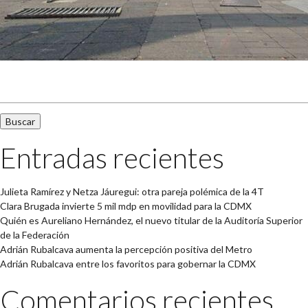
Buscar:
Entradas recientes
Julieta Ramírez y Netza Jáuregui: otra pareja polémica de la 4T
Clara Brugada invierte 5 mil mdp en movilidad para la CDMX
Quién es Aureliano Hernández, el nuevo titular de la Auditoría Superior
de la Federación
Adrián Rubalcava aumenta la percepción positiva del Metro
Adrián Rubalcava entre los favoritos para gobernar la CDMX
Comentarios recientes