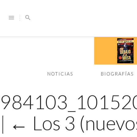
menu
search
NOTICIAS
BIOGRAFÍAS
984103_10152
|
←
Los 3 (nuevo