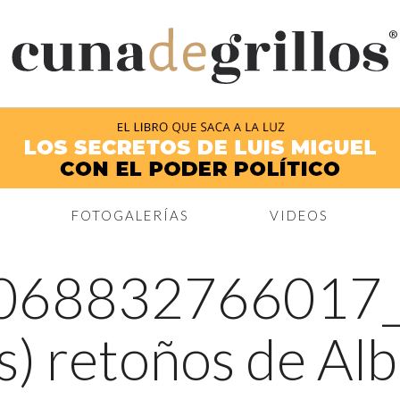
®
FOTOGALERÍAS
VIDEOS
068832766017
s) retoños de Alb