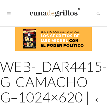
®
menu
search
WEB-_DAR4415-
G-CAMACHO-
G–1024×620
|
←