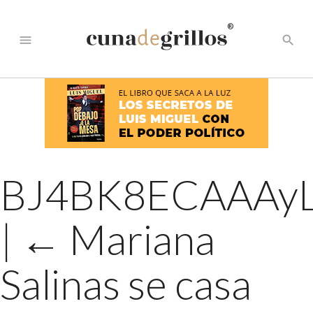
®
menu
search
BJ4BK8ECAAAyL
|
←
Mariana
Salinas se casa