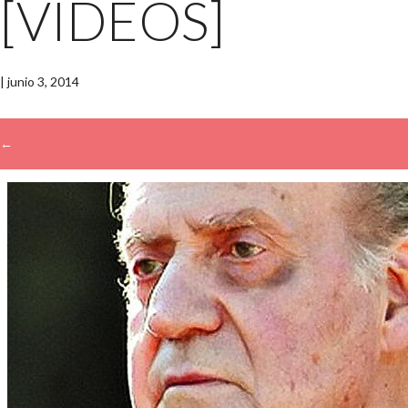
[VIDEOS]
|
junio 3, 2014
←
→