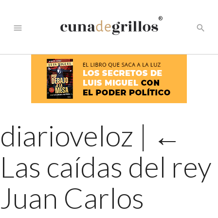
®
menu
search
diarioveloz
|
←
Las caídas del rey
Juan Carlos