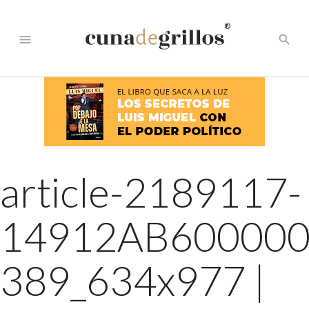
®
menu
search
article-2189117-
14912AB600000
389_634x977
|