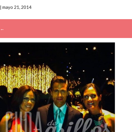
|
mayo 21, 2014
←
→