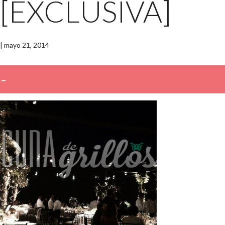
[EXCLUSIVA]
|
mayo 21, 2014
←
→