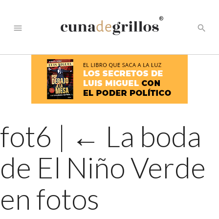
®
menu
search
fot6
|
←
La boda
de El Niño Verde
en fotos