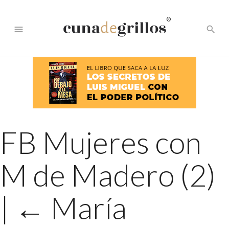
®
menu
search
FB Mujeres con
M de Madero (2)
|
←
María