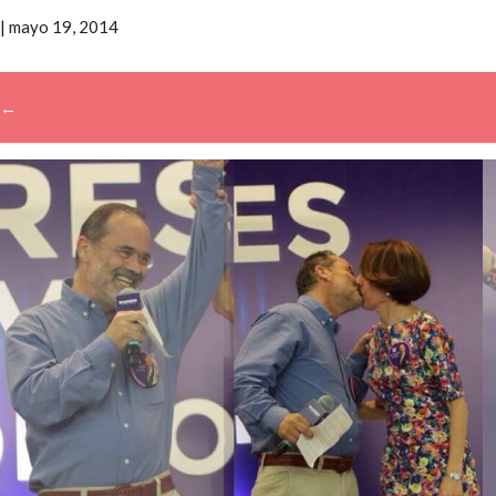
|
mayo 19, 2014
←
→