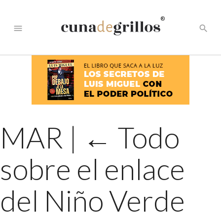
®
menu
search
MAR
|
←
Todo
sobre el enlace
del Niño Verde