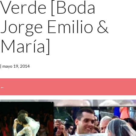
Verde [Boda
Jorge Emilio &
María]
|
mayo 19, 2014
←
→