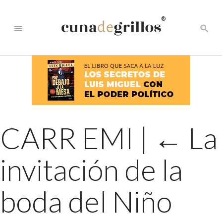
®
menu
search
CARR EMI
|
←
La
invitación de la
boda del Niño