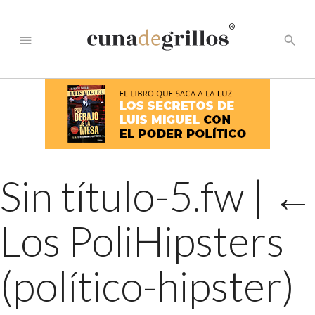
®
menu
search
Sin título-5.fw
|
←
Los PoliHipsters
(político-hipster)