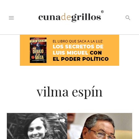
®
menu
search
vilma espín