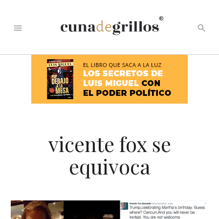
®
menu
search
vicente fox se
equivoca