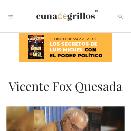
®
menu
search
Vicente Fox Quesada