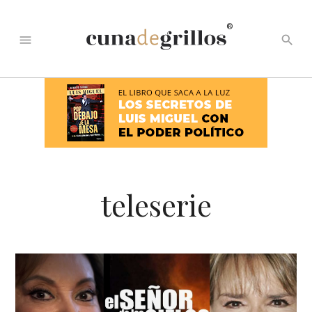
®
menu
search
teleserie