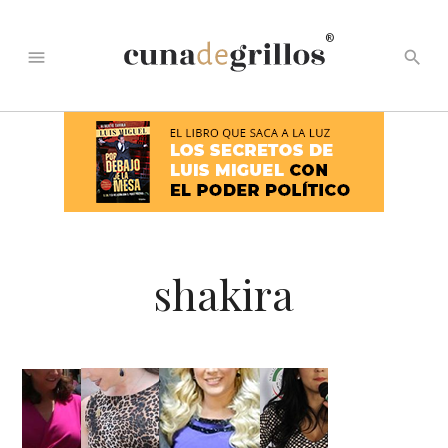
®
menu
search
shakira