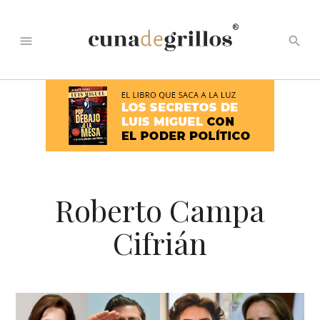
®
menu
search
Roberto Campa
Cifrián