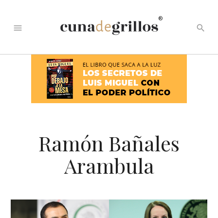
®
menu
search
Ramón Bañales
Arambula